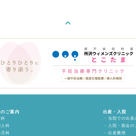
来のご案内
出産・入院
産科
当院での出産
婦人科
入院・面会の
小児科
出産費用