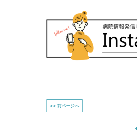
<<
前ページへ