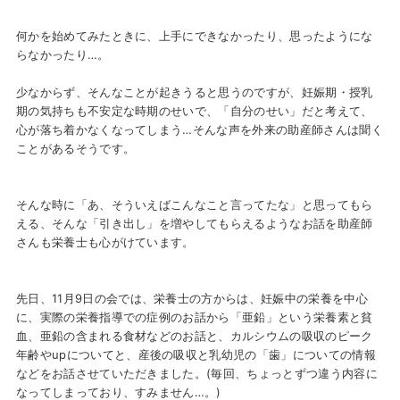
何かを始めてみたときに、上手にできなかったり、思ったようにな
らなかったり…。
少なからず、そんなことが起きうると思うのですが、妊娠期・授乳
期の気持ちも不安定な時期のせいで、「自分のせい」だと考えて、
心が落ち着かなくなってしまう…そんな声を外来の助産師さんは聞く
ことがあるそうです。
そんな時に「あ、そういえばこんなこと言ってたな」と思ってもら
える、そんな「引き出し」を増やしてもらえるようなお話を助産師
さんも栄養士も心がけています。
先日、
11
月
9
日の会では、栄養士の方からは、妊娠中の栄養を中心
に、実際の栄養指導での症例のお話から「亜鉛」という栄養素と貧
血、亜鉛の含まれる食材などのお話と、カルシウムの吸収のピーク
年齢や
up
についてと、産後の吸収と乳幼児の「歯」についての情報
などをお話させていただきました。
(
毎回、ちょっとずつ違う内容に
なってしまっており、すみません…。
)